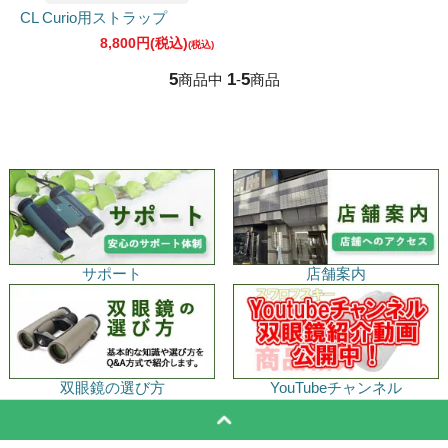
CL Curio用ストラップ
8,800円(税込)
5
1
5
商品中
-
商品
サポート
店舗案内
双眼鏡の選び方
YouTubeチャンネル