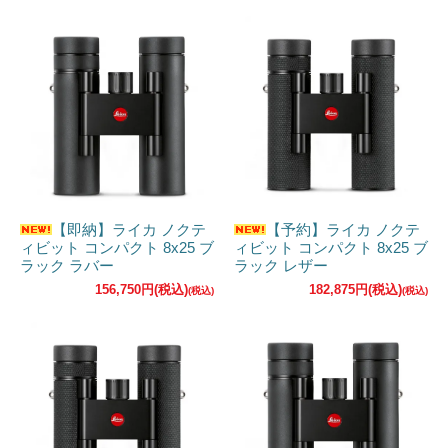
スワロフスキーに限らず、ただ「見える」だけではな
い「感動」を映し出す、世界最高峰の双眼鏡だけを厳
選。豊富な知識とデータに基づき、あなたの「見たい
世界」に完璧に寄り添う、最高のパートナーとの出会
いを、お約束します。
また当店はスワロフスキー・オプティック公認
【即納】ライカ ノクテ
【予約】ライカ ノクテ
サポートショップです。
ィビット コンパクト 8x25 ブ
ィビット コンパクト 8x25 ブ
ラック ラバー
ラック レザー
製品情報から取り扱い、どこよりも正確な修理受付な
156,750円(税込)
182,875円(税込)
どスワロフスキーユーザーをサポートいたします。