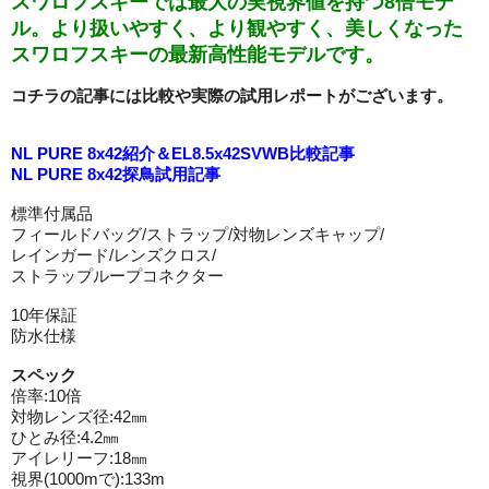
スワロフスキーでは最大の実視界値を持つ8倍モデ
ル。より扱いやすく、より観やすく、美しくなった
スワロフスキーの最新高性能モデルです。
コチラの記事には比較や実際の試用レポートがございます。
NL PURE 8x42紹介＆EL8.5x42SVWB比較記事
NL PURE 8x42探鳥試用記事
標準付属品
フィールドバッグ/ストラップ/対物レンズキャップ/
レインガード/レンズクロス/
ストラップループコネクター
10年保証
防水仕様
スペック
倍率:10倍
対物レンズ径:42㎜
ひとみ径:4.2㎜
アイレリーフ:18㎜
視界(1000mで):133m