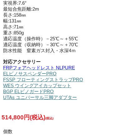
実視界:7.6°
最短合焦距離:2m
長さ:158㎜
幅:131㎜
高さ:71㎜
重さ:850g
適応温度（操作時）－25℃～＋55℃
適応温度（収納時）－30℃～＋70℃
防水性能 窒素ガス封入・水深4ｍ
対応アクセサリー
FRPフォアヘッドレスト NLPURE
ELビノサスペンダーPRO
FSSP フローティングストラップPRO
WES ウイングアイカップセット
BGP ELビノガードPRO
UTAs ユニバーサル三脚アダプター
514,800円(税込)
個数