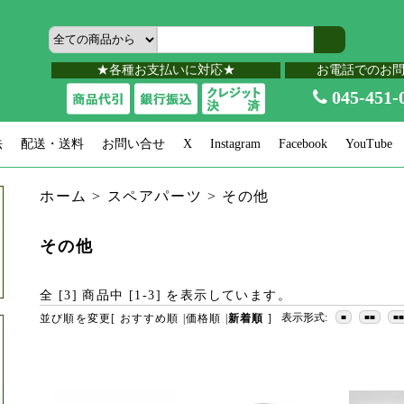
★各種お支払いに対応★
お電話でのお
045-451-
法
配送・送料
お問い合せ
X
Instagram
Facebook
YouTube
ホーム
>
スペアパーツ
>
その他
その他
全 [
3
] 商品中 [
1
-
3
] を表示しています。
表示形式:
並び順を変更
[
おすすめ順
|
価格順
|
新着順
]
■
■■
■