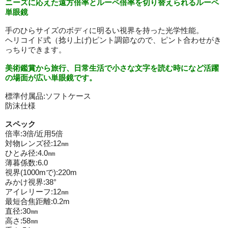
ニーズに応えた遠方倍率とルーペ倍率を切り替えられるルーペ
単眼鏡
手のひらサイズのボディに明るい視界を持った光学性能。
ヘリコイド式（捻り上げ)ピント調節なので、ピント合わせがき
っちりできます。
美術鑑賞から旅行、日常生活で小さな文字を読む時になど活躍
の場面が広い単眼鏡です。
標準付属品:ソフトケース
防沫仕様
スペック
倍率:3倍/近用5倍
対物レンズ径:12㎜
ひとみ径:4.0㎜
薄暮係数:6.0
視界(1000mで):220m
みかけ視界:38°
アイレリーフ:12㎜
最短合焦距離:0.2m
直径:30㎜
高さ:58㎜