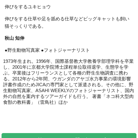
伸びをするユキヒョウ
伸びをする仕草や足を舐める仕草などビッグキャットも飼い
猫そっくりである。
秋山 知伸
●野生動物写真家 ●フォトジャーナリスト
1973年生まれ。1996年、国際基督教大学教養学部理学科を卒業
し、2001年に京都大学院博士課程単位取得退学、生態学を学
ぶ。卒業後はフリーランスとして各種の野生生物調査に携わ
る。2012年から2年間、ウガンダのアヤゴ水力事業の環境影響
評書作成のためJICAの専門家として派遣される。その他に、野
生動物写真家、ASAHI WEEKLYのフォトジャーナリスト、国内
外の自然を案内するツアーガイドも行う。 著書「ネコ科大型肉
食獣の教科書」（雷鳥社）ほか