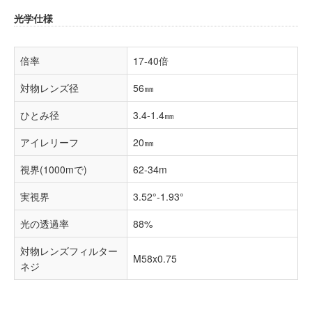
光学仕様
倍率
17-40倍
対物レンズ径
56㎜
ひとみ径
3.4-1.4㎜
アイレリーフ
20㎜
視界(1000mで)
62-34m
実視界
3.52°-1.93°
光の透過率
88%
対物レンズフィルター
M58x0.75
ネジ