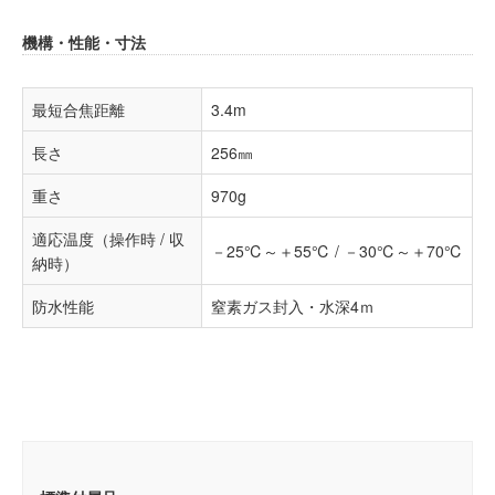
機構・性能・寸法
最短合焦距離
3.4m
長さ
256㎜
重さ
970g
適応温度（操作時 / 収
－25℃～＋55℃ / －30℃～＋70℃
納時）
防水性能
窒素ガス封入・水深4ｍ