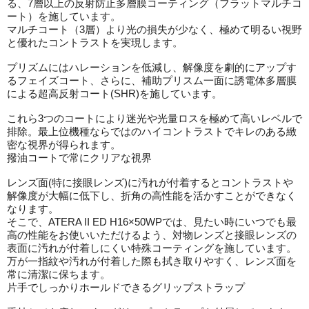
る、7層以上の反射防止多層膜コーティング（フラットマルチコ
ート）を施しています。
マルチコート（3層）より光の損失が少なく、極めて明るい視野
と優れたコントラストを実現します。
プリズムにはハレーションを低減し、解像度を劇的にアップす
るフェイズコート、さらに、補助プリスム一面に誘電体多層膜
による超高反射コート(SHR)を施しています。
これら3つのコートにより迷光や光量ロスを極めて高いレベルで
排除。最上位機種ならではのハイコントラストでキレのある緻
密な視界が得られます。
撥油コートで常にクリアな視界
レンズ面(特に接眼レンズ)に汚れが付着するとコントラストや
解像度が大幅に低下し、折角の高性能を活かすことができなく
なります。
そこで、ATERA II ED H16×50WPでは、見たい時にいつでも最
高の性能をお使いいただけるよう、対物レンズと接眼レンズの
表面に汚れが付着しにくい特殊コーティングを施しています。
万が一指紋や汚れが付着した際も拭き取りやすく、レンズ面を
常に清潔に保ちます。
片手でしっかりホールドできるグリップストラップ