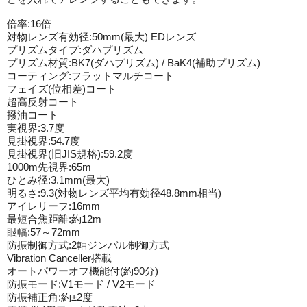
倍率:16倍
対物レンズ有効径:50mm(最大) EDレンズ
プリズムタイプ:ダハプリズム
プリズム材質:BK7(ダハプリズム) / BaK4(補助プリズム)
コーティング:フラットマルチコート
フェイズ(位相差)コート
超高反射コート
撥油コート
実視界:3.7度
見掛視界:54.7度
見掛視界(旧JIS規格):59.2度
1000m先視界:65m
ひとみ径:3.1mm(最大)
明るさ:9.3(対物レンズ平均有効径48.8mm相当)
アイレリーフ:16mm
最短合焦距離:約12m
眼幅:57～72mm
防振制御方式:2軸ジンバル制御方式
Vibration Canceller搭載
オートパワーオフ機能付(約90分)
防振モード:V1モード / V2モード
防振補正角:約±2度