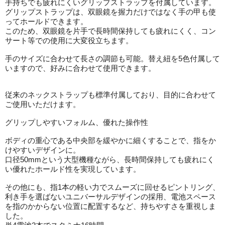
手持ちでも疲れにくいグリップストラップを付属しています。
グリップストラップは、双眼鏡を握力だけではなく手の甲も使
ってホールドできます。
このため、双眼鏡を片手で長時間保持しても疲れにくく、コン
サート等での使用に大変役立ちます。
手のサイズに合わせて長さの調節も可能。替え紐を5色付属して
いますので、好みに合わせて使用できます。
従来のネックストラップも標準付属しており、目的に合わせて
ご使用いただけます。
グリップしやすいフォルム、優れた操作性
ボディの重心である中央部を緩やかに細くすることで、指をか
けやすいデザインに。
口径50mmという大型機種ながら、長時間保持しても疲れにく
い優れたホールド性を実現しています。
その他にも、指1本の軽い力でスムーズに回せるピントリング、
利き手を選ばないユニバーサルデザインの採用、電池スペース
を指のかからない位置に配置するなど、持ちやすさを重視しま
した。