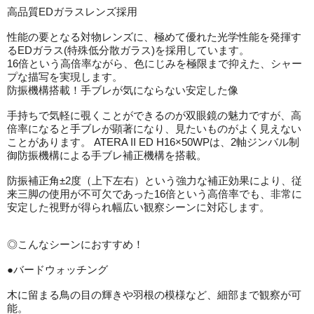
高品質EDガラスレンズ採用
性能の要となる対物レンズに、極めて優れた光学性能を発揮す
るEDガラス(特殊低分散ガラス)を採用しています。
16倍という高倍率ながら、色にじみを極限まで抑えた、シャー
プな描写を実現します。
防振機構搭載！手ブレが気にならない安定した像
手持ちで気軽に覗くことができるのが双眼鏡の魅力ですが、高
倍率になると手ブレが顕著になり、見たいものがよく見えない
ことがあります。 ATERA II ED H16×50WPは、2軸ジンバル制
御防振機構による手ブレ補正機構を搭載。
防振補正角±2度（上下左右）という強力な補正効果により、従
来三脚の使用が不可欠であった16倍という高倍率でも、非常に
安定した視野が得られ幅広い観察シーンに対応します。
◎こんなシーンにおすすめ！
●バードウォッチング
木に留まる鳥の目の輝きや羽根の模様など、細部まで観察が可
能。