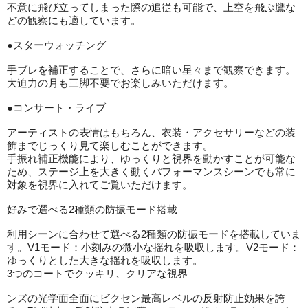
不意に飛び立ってしまった際の追従も可能で、上空を飛ぶ鷹な
どの観察にも適しています。
●スターウォッチング
手ブレを補正することで、さらに暗い星々まで観察できます。
大迫力の月も三脚不要でお楽しみいただけます。
●コンサート・ライブ
アーティストの表情はもちろん、衣装・アクセサリーなどの装
飾までじっくり見て楽しむことができます。
手振れ補正機能により、ゆっくりと視界を動かすことが可能な
ため、ステージ上を大きく動くパフォーマンスシーンでも常に
対象を視界に入れてご覧いただけます。
好みで選べる2種類の防振モード搭載
利用シーンに合わせて選べる2種類の防振モードを搭載していま
す。V1モード：小刻みの微小な揺れを吸収します。V2モード：
ゆっくりとした大きな揺れを吸収します。
3つのコートでクッキリ、クリアな視界
ンズの光学面全面にビクセン最高レベルの反射防止効果を誇