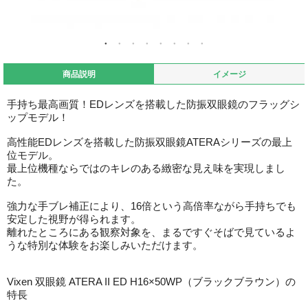
商品説明
イメージ
手持ち最高画質！EDレンズを搭載した防振双眼鏡のフラッグシ
ップモデル！
高性能EDレンズを搭載した防振双眼鏡ATERAシリーズの最上
位モデル。
最上位機種ならではのキレのある緻密な見え味を実現しまし
た。
強力な手ブレ補正により、16倍という高倍率ながら手持ちでも
安定した視野が得られます。
離れたところにある観察対象を、まるですぐそばで見ているよ
うな特別な体験をお楽しみいただけます。
Vixen 双眼鏡 ATERA II ED H16×50WP（ブラックブラウン）の
特長