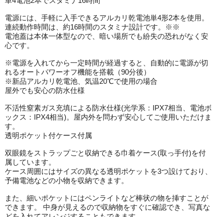
単4電池2本でスタミナ16時間
電源には、手軽に入手できるアルカリ乾電池単4形2本を使用。
連続動作時間は、約16時間のスタミナ設計です。※※
電池蓋は本体一体型なので、暗い場所でも紛失の恐れがなく安
心です。
※電源を入れてから一定時間が経過すると、自動的に電源が切
れるオートパワーオフ機能を搭載（90分後）
※新品アルカリ乾電池、気温20℃で使用の場合
屋外でも安心の防水仕様
不活性窒素ガス充填による防水仕様(光学系：IPX7相当、電池ボ
ックス：IPX4相当)。屋内外を問わず安心してご使用いただけま
す。
透明ポケット付ケース付属
双眼鏡をストラップごと収納できる巾着ケース(取っ手付)を付
属しています。
ケース周囲にはサイズの異なる透明ポケットを3つ設けており、
予備電池などの小物を収納できます。
また、細いポケットにはペンライトなど棒状の物を挿すことが
できます。 中身が見えるので収納物をすぐに確認でき、写真な
どを入れてアレンジすることもできます。