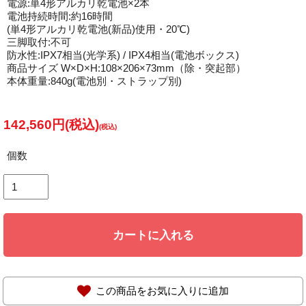
電源:単4形アルカリ乾電池×2本
電池持続時間:約16時間
(単4形アルカリ乾電池(新品)使用・20℃)
三脚取付:不可
防水性:IPX7相当(光学系) / IPX4相当(電池ボックス)
商品サイズ W×D×H:108×206×73mm（除・突起部）
本体重量:840g(電池別・ストラップ別)
142,560円(税込)
個数
カートに入れる
この商品をお気に入りに追加