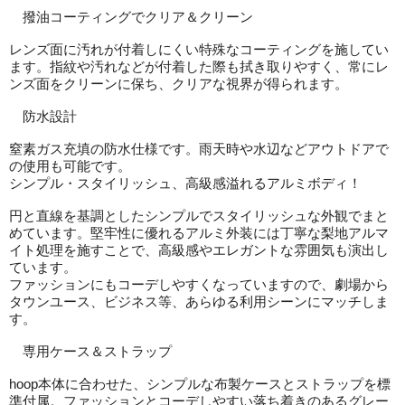
撥油コーティングでクリア＆クリーン
レンズ面に汚れが付着しにくい特殊なコーティングを施してい
ます。指紋や汚れなどが付着した際も拭き取りやすく、常にレ
ンズ面をクリーンに保ち、クリアな視界が得られます。
防水設計
窒素ガス充填の防水仕様です。雨天時や水辺などアウトドアで
の使用も可能です。
シンプル・スタイリッシュ、高級感溢れるアルミボディ！
円と直線を基調としたシンプルでスタイリッシュな外観でまと
めています。堅牢性に優れるアルミ外装には丁寧な梨地アルマ
イト処理を施すことで、高級感やエレガントな雰囲気も演出し
ています。
ファッションにもコーデしやすくなっていますので、劇場から
タウンユース、ビジネス等、あらゆる利用シーンにマッチしま
す。
専用ケース＆ストラップ
hoop本体に合わせた、シンプルな布製ケースとストラップを標
準付属。ファッションとコーデしやすい落ち着きのあるグレー