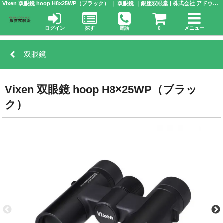
Vixen 双眼鏡 hoop H8×25WP（ブラック） ｜ 双眼鏡 ｜銀座双眼堂 | 株式会社 アドウエーブ
ログイン
探す
電話
0
メニュー
双眼鏡
Vixen 双眼鏡 hoop H8×25WP（ブラッ
ク）