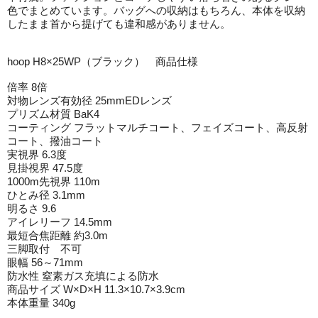
色でまとめています。バッグへの収納はもちろん、本体を収納
したまま首から提げても違和感がありません。
hoop H8×25WP（ブラック） 商品仕様
倍率 8倍
対物レンズ有効径 25mmEDレンズ
プリズム材質 BaK4
コーティング フラットマルチコート、フェイズコート、高反射
コート、撥油コート
実視界 6.3度
見掛視界 47.5度
1000m先視界 110m
ひとみ径 3.1mm
明るさ 9.6
アイレリーフ 14.5mm
最短合焦距離 約3.0m
三脚取付 不可
眼幅 56～71mm
防水性 窒素ガス充填による防水
商品サイズ W×D×H 11.3×10.7×3.9cm
本体重量 340g