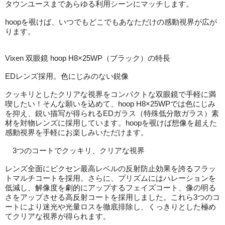
タウンユースまであらゆる利用シーンにマッチします。
hoopを覗けば、いつでもどこでもあなただけの感動視界が広が
ります。
Vixen 双眼鏡 hoop H8×25WP（ブラック）の特長
EDレンズ採用。色にじみのない鋭像
クッキリとしたクリアな視界をコンパクトな双眼鏡で手軽に満
喫したい！そんな願いを込めて、hoop H8×25WPでは色にじみ
を抑え、鋭い描写が得られるEDガラス（特殊低分散ガラス）素
材を対物レンズに採用しています。hoopを覗けば想像を超えた
感動視界を手軽にお楽しみいただけます。
3つのコートでクッキリ、クリアな視界
レンズ全面にビクセン最高レベルの反射防止効果を誇るフラッ
トマルチコートを採用。さらに、プリズムにはハレーションを
低減し、解像度を劇的にアップするフェイズコート、像の明る
さをアップさせる高反射コートを採用しました。これら3つのコ
ートにより迷光や光量ロスを徹底排除し、くっきりとした極め
てクリアな視界が得られます。