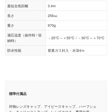
最短合焦距離
3.4m
長さ
256㎜
重さ
970g
適応温度（操作時 / 収
－25℃～＋55℃ / －30℃～＋70℃
納時）
防水性能
窒素ガス封入・水深4ｍ
標準付属品
対物レンズキャップ、アイピースキャップ、ハーフシェ
ル、キャリーストラップ、レンズクロス、専用台座