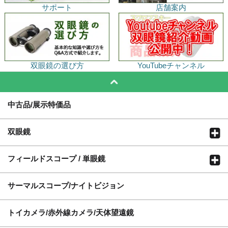
サポート
店舗案内
双眼鏡の選び方
YouTubeチャンネル
中古品/展示特価品
双眼鏡
フィールドスコープ / 単眼鏡
サーマルスコープ/ナイトビジョン
トイカメラ/赤外線カメラ/天体望遠鏡