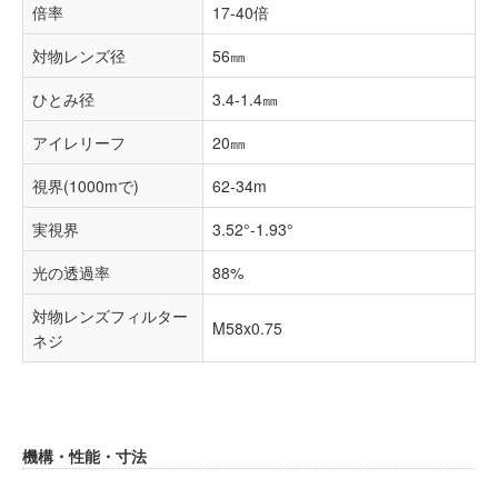
倍率
17-40倍
対物レンズ径
56㎜
ひとみ径
3.4-1.4㎜
アイレリーフ
20㎜
視界(1000mで)
62-34m
実視界
3.52°-1.93°
光の透過率
88%
対物レンズフィルター
M58x0.75
ネジ
機構・性能・寸法