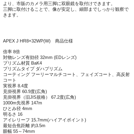
より、市販のカメラ用三脚に双眼鏡を取付けできます。
三脚に取付けることで、像が安定し、細部までしっかり観察で
きます。
APEX J HR8×32WP(W) 商品仕様
倍率 8倍
対物レンズ有効径 32mm (EDレンズ)
プリズム材質 BaK4
プリズムタイプ ダハプリズム
コーティング フーリーマルチコート、フェイズコート、高反射
コート
実視界 8.4度
見掛視界 60.9度(広角)
見掛視界（旧JIS規格） 67.2度(広角)
1000m先視界 147m
ひとみ径 4mm
明るさ 16
アイレリーフ 15.7mm(ハイアイポイント)
最短合焦距離 約3.5m
眼幅 55～74mm