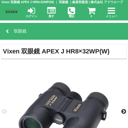
Vixen 双眼鏡 APEX J HR8×32WP(W) ｜ 双眼鏡 ｜銀座双眼堂 | 株式会社 アドウエーブ
ログイン
探す
電話
0
メニュー
双眼鏡
Vixen 双眼鏡 APEX J HR8×32WP(W)