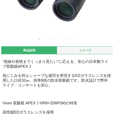
商品説明
イメージ
“視線や表情までくっきり見たい”に応える。安心の日本製ライ
ブ双眼鏡APEX J
色にじみを抑えシャープな描写を実現するEDガラスレンズを採
用した口径32㎜、倍率8倍の防水双眼鏡です。防水設計で野外
ライブ・コンサートも安心。
Vixen 双眼鏡 APEX J HR8×32WP(W)の特長
高性能EDガラスレンズを採用