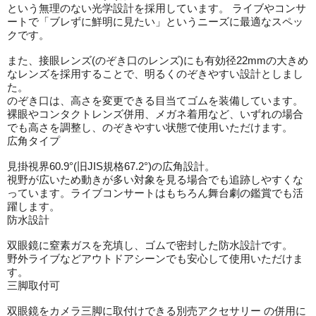
という無理のない光学設計を採用しています。 ライブやコンサ
ートで「ブレずに鮮明に見たい」というニーズに最適なスペッ
クです。
また、接眼レンズ(のぞき口のレンズ)にも有効径22mmの大きめ
なレンズを採用することで、明るくのぞきやすい設計としまし
た。
のぞき口は、高さを変更できる目当てゴムを装備しています。
裸眼やコンタクトレンズ併用、メガネ着用など、いずれの場合
でも高さを調整し、のぞきやすい状態で使用いただけます。
広角タイプ
見掛視界60.9°(旧JIS規格67.2°)の広角設計。
視野が広いため動きが多い対象を見る場合でも追跡しやすくな
っています。ライブコンサートはもちろん舞台劇の鑑賞でも活
躍します。
防水設計
双眼鏡に窒素ガスを充填し、ゴムで密封した防水設計です。
野外ライブなどアウトドアシーンでも安心して使用いただけま
す。
三脚取付可
双眼鏡をカメラ三脚に取付けできる別売アクセサリー の併用に