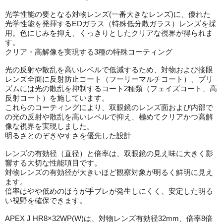
光学性能の要となる対物レンズ(一番大きなレンズ)に、優れた
光学性能を発揮するEDガラス（特殊低分散ガラス）レンズを採
用。色にじみを抑え、くっきりとしたクリアな視界が得られま
す。
クリア・高解像を実現する3種の特殊コーティング
光の反射や散乱を高いレベルで低減するため、対物および接眼
レンズ全面に反射防止コート（フーリーマルチコート）、プリ
ズムには光の散乱を抑制するコート2種類（フェイズコート、高
反射コート）を施しています。
これらのコーティングにより、双眼鏡のレンズ面および内部で
の光の反射や散乱を高いレベルで抑え、極めてクリアかつ高解
像な視界を実現しました。
明るさとのぞきやすさを優先した設計
レンズの有効径（直径）と倍率は、双眼鏡の見え味に大きく影
響する大切な性能項目です。
対物レンズの有効径が大きいほど観察対象が明るく鮮明に見え
ます。
倍率はやや低めのほうが手ブレが発生しにくく、安定した明る
い視野を確保できます。
APEX J HR8×32WP(W)は、対物レンズ有効径32mm、倍率8倍